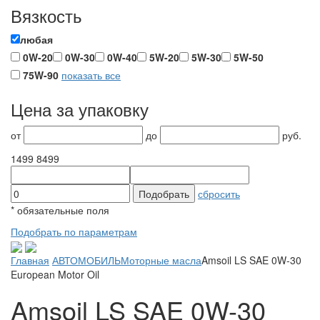
Вязкость
любая
0W-20
0W-30
0W-40
5W-20
5W-30
5W-50
75W-90
показать все
Цена за упаковку
от
до
руб.
1499
8499
сбросить
*
обязательные поля
Подобрать по параметрам
Главная
АВТОМОБИЛЬ
Моторные масла
Amsoil LS SAE 0W-30
European Motor Oil
Amsoil LS SAE 0W-30