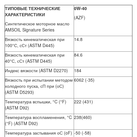
ТИПОВЫЕ ТЕХНИЧЕСКИЕ
0W-40
ХАРАКТЕРИСТИКИ
(AZF)
Синтетическое моторное масло
AMSOIL Signature Series
Вязкость кинематическая при
14.8
100°С, сСт (ASTM D445)
Вязкость кинематическая при
84.6
40°С, сСт (ASTM D445)
Индекс вязкости (ASTM D2270)
184
Вязкость при испытании методом
6062 (-35)
холодного пуска, сП при (оС)
(ASTM D5293)
Температура вспышки, °C (°F)
222 (431)
(ASTM D92)
Температура воспламенения, °C
238(460)
(°F) (ASTM D92)
Температура застывания оС (oF)
-50 (-58)