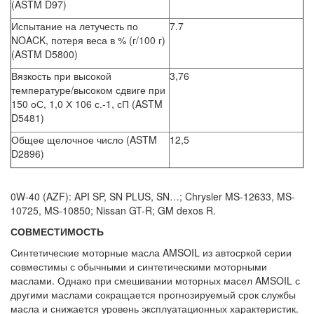
(ASTM D97)
Испытание на летучесть по
7.7
NOACK, потеря веса в % (г/100 г)
(ASTM D5800)
Вязкость при высокой
3,76
температуре/высоком сдвиге при
150 оС, 1,0 Х 106 с.-1, сП (ASTM
D5481)
Общее щелочное число (ASTM
12,5
D2896)
0W-40 (AZF): API SP, SN PLUS, SN…; Chrysler MS-12633, MS-
10725, MS-10850; Nissan GT-R; GM dexos R.
СОВМЕСТИМОСТЬ
Синтетические моторные масла AMSOIL из автосркой серии
совместимы с обычными и синтетическими моторными
маслами. Однако при смешивании моторных масел AMSOIL с
другими маслами сокращается прогнозируемый срок службы
масла и снижается уровень эксплуатационных характеристик.